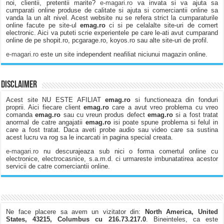
noi, clientii, pretentii marite?
e-magari.ro
va invata si va ajuta sa
cumparati online produse de calitate si ajuta si comerciantii online sa
vanda la un alt nivel. Acest website nu se refera strict la cumparaturile
online facute pe site-ul
emag.ro
ci si pe celalalte site-uri de comert
electronic. Aici va puteti scrie experientele pe care le-ati avut cumparand
online de pe shopit.ro, pcgarage.ro, koyos.ro sau alte site-uri de profil.
e-magari.ro
este un site independent neafiliat niciunui magazin online.
Disclaimer
Acest site NU ESTE AFILIAT
emag.ro
si functioneaza din fonduri
proprii. Aici fiecare client
emag.ro
care a avut vreo problema cu vreo
comanda
emag.ro
sau cu vreun produs defect
emag.ro
si a fost tratat
anormal de catre angajatii
emag.ro
isi poate spune problema si felul in
care a fost tratat. Daca aveti probe audio sau video care sa sustina
acest lucru va rog sa le incarcati in pagina special creata.
e-magari.ro
nu descurajeaza sub nici o forma comertul online cu
electronice, electrocasnice, s.a.m.d. ci urmareste imbunatatirea acestor
servicii de catre comerciantii online.
Ne face placere sa avem un vizitator din:
North America, United
States, 43215, Columbus cu 216.73.217.0
. Bineinteles, ca este