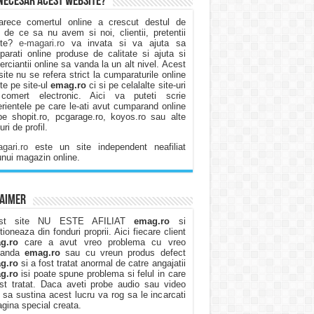
necesar acest website?
arece comertul online a crescut destul de
 de ce sa nu avem si noi, clientii, pretentii
ite?
e-magari.ro
va invata si va ajuta sa
arati online produse de calitate si ajuta si
rciantii online sa vanda la un alt nivel. Acest
ite nu se refera strict la cumparaturile online
te pe site-ul
emag.ro
ci si pe celalalte site-uri
comert electronic. Aici va puteti scrie
rientele pe care le-ati avut cumparand online
e shopit.ro, pcgarage.ro, koyos.ro sau alte
uri de profil.
gari.ro
este un site independent neafiliat
unui magazin online.
laimer
st site NU ESTE AFILIAT
emag.ro
si
tioneaza din fonduri proprii. Aici fiecare client
g.ro
care a avut vreo problema cu vreo
manda
emag.ro
sau cu vreun produs defect
g.ro
si a fost tratat anormal de catre angajatii
g.ro
isi poate spune problema si felul in care
st tratat. Daca aveti probe audio sau video
 sa sustina acest lucru va rog sa le incarcati
agina special creata.