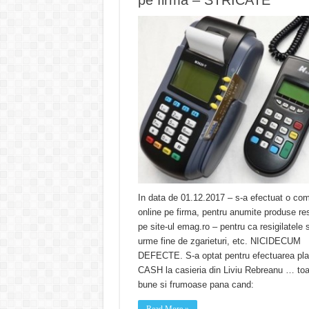
pe firma – STRICATE
In data de 01.12.2017 – s-a efectuat o co
online pe firma, pentru anumite produse res
pe site-ul emag.ro – pentru ca resigilatele 
urme fine de zgarieturi, etc. NICIDECUM
DEFECTE. S-a optat pentru efectuarea plat
CASH la casieria din Liviu Rebreanu … toa
bune si frumoase pana cand:
Read More »