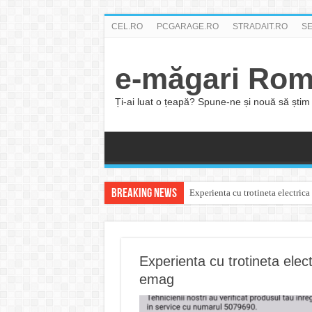
CEL.RO
PCGARAGE.RO
STRADAIT.RO
S
e-măgari Rom
Ți-ai luat o țeapă? Spune-ne și nouă să știm 
Breaking News
Experienta cu trotineta electric
Experienta cu trotineta elect
emag