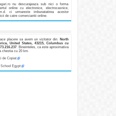
gari.ro
nu descurajeaza sub nici o forma
rtul online cu electronice, electrocasnice,
.m.d. ci urmareste imbunatatirea acestor
icii de catre comerciantii online.
ace placere sa avem un vizitator din:
North
rica, United States, 43215, Columbus cu
73.216.237
. Bineinteles, ca este aproximativa
a chestia cu 20 km.
i de Copiat
 School Egypt