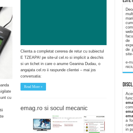
Este 
Deo
mult
mar
cump
come
webs
facu
de 
expe
de p
Clienta a completat cererea de retur cu subiectul
site-
E TZEAPA! pe site-ul cel.ro si implicit a deschis
e-ma
si un tichet in care o anume Geanina Dudau, o
nici
angajata cel.ro ii raspunde clientei – mai jos
conversatia:
Disc
manda
Read More »
igilate
Ace
sunt cu
func
ema
emag.ro si socul mecanic
co
ii
ema
ema
te
a fo
care
in p