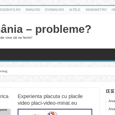
ENSODAYS.RO
EMAG.RO
EVOMAG.RO
ALTELE
SIGMANET.RO
O
ânia – probleme?
de cine să ne ferim!
a emag
Ce se
rica
Experienta placuta cu placile
Ano
video placi-video-minat.eu
Ano