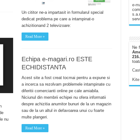
e-ma
come
Un cititor ne-a impartasit in formularul special
s.a
dedicat problema pe care a intampinat-o
serv
achizitionand 2 televizoare:
Read More »
Ne f
Ame
216.
Echipa e-magari.ro ESTE
toat
ECHIDISTANTA
Cast
Acest site a fost creat tocmai pentru a expune si
Kite
a incerca sa rezolvam problemele intampinate cu
diferitii comercianti online pe cale amiabila.
Niciunul din membrii echipei nu ofera informatii
despre achizitia anumitor bunuri de la un magazin
n
sau de la un altul in defavoarea unui cu foarte
de
multe plangeri.
le nu
Read More »