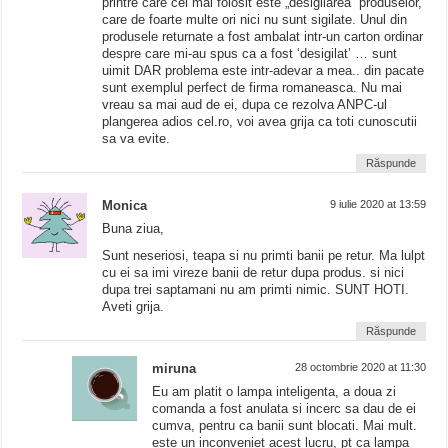
printre care cel mai folosit este „desigilarea” produselor,
care de foarte multe ori nici nu sunt sigilate. Unul din
produsele returnate a fost ambalat intr-un carton ordinar
despre care mi-au spus ca a fost ‘desigilat’ … sunt
uimit DAR problema este intr-adevar a mea.. din pacate
sunt exemplul perfect de firma romaneasca. Nu mai
vreau sa mai aud de ei, dupa ce rezolva ANPC-ul
plangerea adios cel.ro, voi avea grija ca toti cunoscutii
sa va evite.
Răspunde
Monica
9 iulie 2020 at 13:59
Buna ziua,
Sunt neseriosi, teapa si nu primti banii pe retur. Ma lulpt
cu ei sa imi vireze banii de retur dupa produs. si nici
dupa trei saptamani nu am primti nimic. SUNT HOTI.
Aveti grija.
Răspunde
miruna
28 octombrie 2020 at 11:30
Eu am platit o lampa inteligenta, a doua zi
comanda a fost anulata si incerc sa dau de ei
cumva, pentru ca banii sunt blocati. Mai mult.
este un inconveniet acest lucru, pt ca lampa