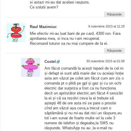
si astazi mi-au dat acelasi raspuns.
Ce solutii avem?
Răspunde
Raul Maximiuc
9 noiembrie 2023 at 11:29
Mie efectiv mi-au luat bani de pe card, 4300 ron. Fara
aprobarea mea, si inca nu i-am recuperat.
Recomand tuturor sa nu mai cumpere de la ei.
Răspunde
Costel
30 noiembrie 2023 at 01:58
Am făcut comandă la acești teparii de la cel.ro
și defapt ei sunt altă marie dar cu aceiași hoție
asta am văzut pe colet.am făcut cum am zis o
comanda pt o plită pe gpl și gaz și cu un ochi
electric dar surpriza a fost ca nu funcționa
decit un aprinzător electric,am făcut 4 sesizări
la ei și că sa rezolvi ceva la ei trebuie să
aștepți 48 de ore asta mi se pare o prostie
cînd am văzut așa ceva,a trecut cam o
săptămână și nu mi-au dat nici un răspuns,eu
tot i-am sunat de foarte multe ori la cele 3
numere de telefon și degeaba,la SMS nu
răspunde, WhatsApp nu au ,la e-mail nu