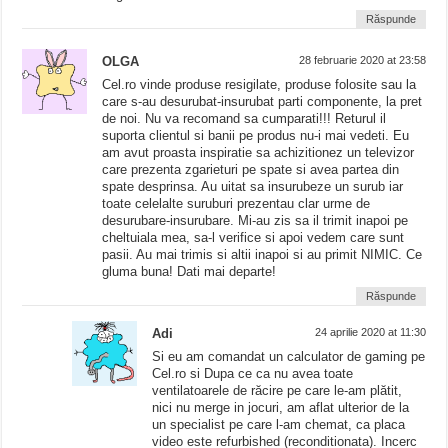
Răspunde
OLGA
28 februarie 2020 at 23:58
Cel.ro vinde produse resigilate, produse folosite sau la
care s-au desurubat-insurubat parti componente, la pret
de noi. Nu va recomand sa cumparati!!! Returul il
suporta clientul si banii pe produs nu-i mai vedeti. Eu
am avut proasta inspiratie sa achizitionez un televizor
care prezenta zgarieturi pe spate si avea partea din
spate desprinsa. Au uitat sa insurubeze un surub iar
toate celelalte suruburi prezentau clar urme de
desurubare-insurubare. Mi-au zis sa il trimit inapoi pe
cheltuiala mea, sa-l verifice si apoi vedem care sunt
pasii. Au mai trimis si altii inapoi si au primit NIMIC. Ce
gluma buna! Dati mai departe!
Răspunde
Adi
24 aprilie 2020 at 11:30
Si eu am comandat un calculator de gaming pe
Cel.ro si Dupa ce ca nu avea toate
ventilatoarele de răcire pe care le-am plătit,
nici nu merge in jocuri, am aflat ulterior de la
un specialist pe care l-am chemat, ca placa
video este refurbished (reconditionata). Incerc