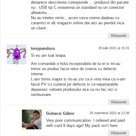
deoarece descrierea corespunde … produsul din pacate
nu . USB tip C inseamna un standard nu un conector
alleatoriu …
Nu au inteles nimic , acum ceva vreme dadeau cu
caramizi in alt magazin online dar aici au pierdut inca
un client .
Răspunde
tonypanduru
20 iulie 2021 at 15:31
Si eu am luat teapa.
Am comandat o hota incorporabila de la ei si mi-au
trimis un produs facut retur de cineva cu defecte
interne.
L-am trimis inapoi si mi-au zis ca e vina mea ca n-am
facut PV cu curierul pe defecte si ca repartaratiile
depasesc valoare produsului asa ca nu fac nici o
rambursare.
Răspunde
Gubacsi Gábor
25 noiembrie 2022 at 12:38
Very poor communication. I ordered and paid
with card 9 days ago! My pack isn’t here
Răspunde