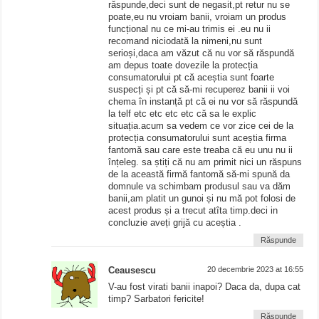
răspunde,deci sunt de negasit,pt retur nu se
poate,eu nu vroiam banii, vroiam un produs
funcțional nu ce mi-au trimis ei .eu nu ii
recomand niciodată la nimeni,nu sunt
serioși,daca am văzut că nu vor să răspundă
am depus toate dovezile la protecția
consumatorului pt că aceștia sunt foarte
suspecți și pt că să-mi recuperez banii ii voi
chema în instanță pt că ei nu vor să răspundă
la telf etc etc etc etc că sa le explic
situația.acum sa vedem ce vor zice cei de la
protecția consumatorului sunt aceștia firma
fantomă sau care este treaba că eu unu nu ii
înțeleg. sa știți că nu am primit nici un răspuns
de la această firmă fantomă să-mi spună da
domnule va schimbam produsul sau va dăm
banii,am platit un gunoi și nu mă pot folosi de
acest produs și a trecut atîta timp.deci in
concluzie aveți grijă cu aceștia .
Răspunde
Ceausescu
20 decembrie 2023 at 16:55
V-au fost virati banii inapoi? Daca da, dupa cat
timp? Sarbatori fericite!
Răspunde