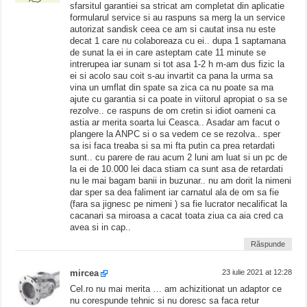
sfarsitul garantiei sa stricat am completat din aplicatie
formularul service si au raspuns sa merg la un service
autorizat sandisk ceea ce am si cautat insa nu este
decat 1 care nu colaboreaza cu ei.. dupa 1 saptamana
de sunat la ei in care asteptam cate 11 minute se
intrerupea iar sunam si tot asa 1-2 h m-am dus fizic la
ei si acolo sau coit s-au invartit ca pana la urma sa
vina un umflat din spate sa zica ca nu poate sa ma
ajute cu garantia si ca poate in viitorul apropiat o sa se
rezolve.. ce raspuns de om cretin si idiot oameni ca
astia ar merita soarta lui Ceasca.. Asadar am facut o
plangere la ANPC si o sa vedem ce se rezolva.. sper
sa isi faca treaba si sa mi fta putin ca prea retardati
sunt.. cu parere de rau acum 2 luni am luat si un pc de
la ei de 10.000 lei daca stiam ca sunt asa de retardati
nu le mai bagam banii in buzunar.. nu am dorit la nimeni
dar sper sa dea faliment iar carnatul ala de om sa fie
(fara sa jignesc pe nimeni ) sa fie lucrator necalificat la
cacanari sa miroasa a cacat toata ziua ca aia cred ca
avea si in cap..
Răspunde
mircea
23 iulie 2021 at 12:28
Cel.ro nu mai merita … am achizitionat un adaptor ce
nu corespunde tehnic si nu doresc sa faca retur