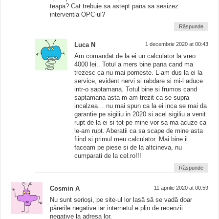
teapa? Cat trebuie sa astept pana sa sesizez
interventia OPC-ul?
Răspunde
Luca N
1 decembrie 2020 at 00:43
Am comandat de la ei un calculator la vreo
4000 lei.. Totul a mers bine pana cand ma
trezesc ca nu mai porneste. L-am dus la ei la
service, evident nervi si rabdare si mi-l aduce
intr-o saptamana. Totul bine si frumos cand
saptamana asta m-am trezit ca se supra
incalzea… nu mai spun ca la ei inca se mai da
garantie pe sigiliu in 2020 si acel sigiliu a venit
rupt de la ei si tot pe mine vor sa ma acuze ca
le-am rupt. Aberatii ca sa scape de mine asta
fiind si primul meu calculator. Mai bine il
faceam pe piese si de la altcineva, nu
cumparati de la cel.ro!!!
Răspunde
Cosmin A
11 aprilie 2020 at 00:59
Nu sunt serioși, pe site-ul lor lasă să se vadă doar
părerile negative iar internetul e plin de recenzii
negative la adresa lor.