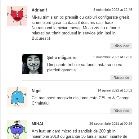
AdrianH
3 noiembrie 2022 at 12:46
Mi-au trimis un pc prebuilt cu cabluri configurate gresit
si imi pierd garantia daca il deschis sa il fixez.
Nu raspund la niciun mesaj. Mi-au zis cu o foarte
relaxati sa trimit produsul in service (din Iasi in
Bucuresti)
Răspunde
Șef e-măgari.ro
3 noiembrie 2022 at 12:58
Din pacate trebuie sa faceti asta sa nu va
pierdeti garantia.
Răspunde
Nigel
14 aprilie 2022 at 16:52
Cel mai prost magazin din lume este CEL.ro & George
Criminalul!
Răspunde
MIHAI
26 septembrie 2021 at 00:26
Am luat un card micro sd sandisk de 200 gb in
noiembrie 2018 cu garantie 36 luni si acum inainte de