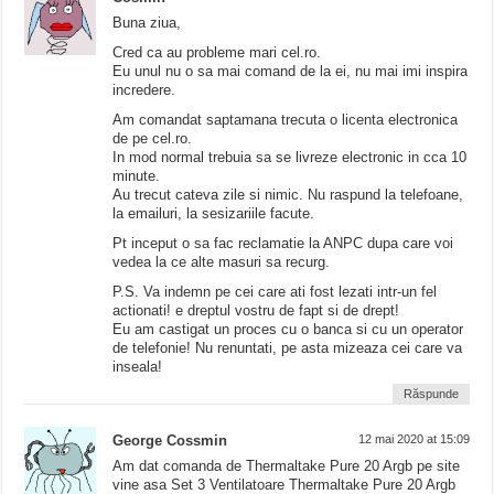
Buna ziua,
Cred ca au probleme mari cel.ro.
Eu unul nu o sa mai comand de la ei, nu mai imi inspira
incredere.
Am comandat saptamana trecuta o licenta electronica
de pe cel.ro.
In mod normal trebuia sa se livreze electronic in cca 10
minute.
Au trecut cateva zile si nimic. Nu raspund la telefoane,
la emailuri, la sesizariile facute.
Pt inceput o sa fac reclamatie la ANPC dupa care voi
vedea la ce alte masuri sa recurg.
P.S. Va indemn pe cei care ati fost lezati intr-un fel
actionati! e dreptul vostru de fapt si de drept!
Eu am castigat un proces cu o banca si cu un operator
de telefonie! Nu renuntati, pe asta mizeaza cei care va
inseala!
Răspunde
George Cossmin
12 mai 2020 at 15:09
Am dat comanda de Thermaltake Pure 20 Argb pe site
vine asa Set 3 Ventilatoare Thermaltake Pure 20 Argb