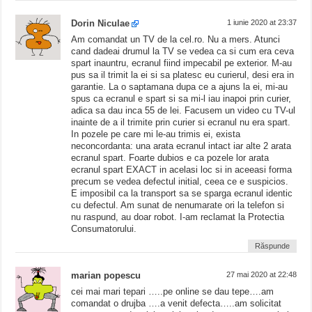
Dorin Niculae
1 iunie 2020 at 23:37
Am comandat un TV de la cel.ro. Nu a mers. Atunci
cand dadeai drumul la TV se vedea ca si cum era ceva
spart inauntru, ecranul fiind impecabil pe exterior. M-au
pus sa il trimit la ei si sa platesc eu curierul, desi era in
garantie. La o saptamana dupa ce a ajuns la ei, mi-au
spus ca ecranul e spart si sa mi-l iau inapoi prin curier,
adica sa dau inca 55 de lei. Facusem un video cu TV-ul
inainte de a il trimite prin curier si ecranul nu era spart.
In pozele pe care mi le-au trimis ei, exista
neconcordanta: una arata ecranul intact iar alte 2 arata
ecranul spart. Foarte dubios e ca pozele lor arata
ecranul spart EXACT in acelasi loc si in aceeasi forma
precum se vedea defectul initial, ceea ce e suspicios.
E imposibil ca la transport sa se sparga ecranul identic
cu defectul. Am sunat de nenumarate ori la telefon si
nu raspund, au doar robot. I-am reclamat la Protectia
Consumatorului.
Răspunde
marian popescu
27 mai 2020 at 22:48
cei mai mari tepari …..pe online se dau tepe….am
comandat o drujba ….a venit defecta…..am solicitat