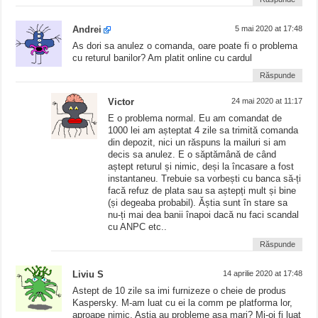
Andrei
5 mai 2020 at 17:48
As dori sa anulez o comanda, oare poate fi o problema
cu returul banilor? Am platit online cu cardul
Răspunde
Victor
24 mai 2020 at 11:17
E o problema normal. Eu am comandat de
1000 lei am așteptat 4 zile sa trimită comanda
din depozit, nici un răspuns la mailuri si am
decis sa anulez. E o săptămână de când
aștept returul și nimic, deși la încasare a fost
instantaneu. Trebuie sa vorbești cu banca să-ți
facă refuz de plata sau sa aștepți mult și bine
(și degeaba probabil). Ăștia sunt în stare sa
nu-ți mai dea banii înapoi dacă nu faci scandal
cu ANPC etc..
Răspunde
Liviu S
14 aprilie 2020 at 17:48
Astept de 10 zile sa imi furnizeze o cheie de produs
Kaspersky. M-am luat cu ei la comm pe platforma lor,
aproape nimic. Astia au probleme asa mari? Mi-oi fi luat