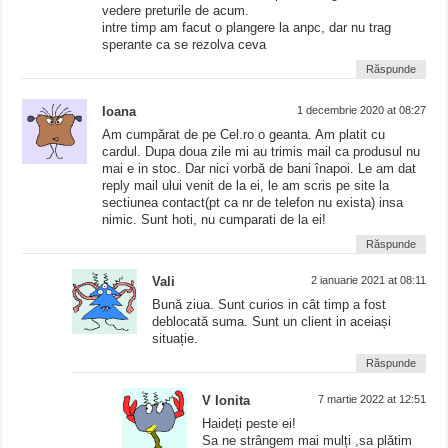
vedere preturile de acum.
intre timp am facut o plangere la anpc, dar nu trag
sperante ca se rezolva ceva
Răspunde
Ioana
1 decembrie 2020 at 08:27
Am cumpărat de pe Cel.ro o geanta. Am platit cu
cardul. Dupa doua zile mi au trimis mail ca produsul nu
mai e in stoc. Dar nici vorbă de bani înapoi. Le am dat
reply mail ului venit de la ei, le am scris pe site la
sectiunea contact(pt ca nr de telefon nu exista) insa
nimic. Sunt hoti, nu cumparati de la ei!
Răspunde
Vali
2 ianuarie 2021 at 08:11
Bună ziua. Sunt curios in cât timp a fost
deblocată suma. Sunt un client in aceiași
situație.
Răspunde
V Ionita
7 martie 2022 at 12:51
Haideți peste ei!
Sa ne strângem mai mulți ,sa plătim