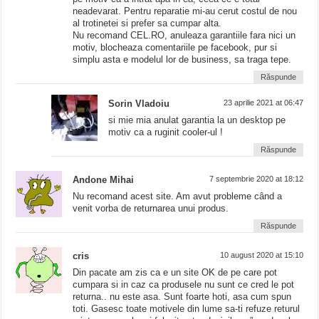
neadevarat. Pentru reparatie mi-au cerut costul de nou
al trotinetei si prefer sa cumpar alta.
Nu recomand CEL.RO, anuleaza garantiile fara nici un
motiv, blocheaza comentariile pe facebook, pur si
simplu asta e modelul lor de business, sa traga tepe.
Răspunde
Sorin Vladoiu
23 aprilie 2021 at 06:47
si mie mia anulat garantia la un desktop pe
motiv ca a ruginit cooler-ul !
Răspunde
Andone Mihai
7 septembrie 2020 at 18:12
Nu recomand acest site. Am avut probleme când a
venit vorba de returnarea unui produs.
Răspunde
cris
10 august 2020 at 15:10
Din pacate am zis ca e un site OK de pe care pot
cumpara si in caz ca produsele nu sunt ce cred le pot
returna.. nu este asa. Sunt foarte hoti, asa cum spun
toti. Gasesc toate motivele din lume sa-ti refuze returul