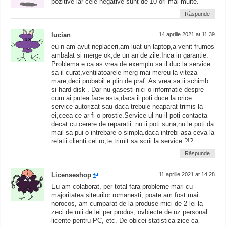
pozitive iar cele negative sunt de 10 ori mai multe.
Răspunde
lucian
14 aprilie 2021 at 11:39
eu n-am avut neplaceri,am luat un laptop,a venit frumos
ambalat si merge ok,de un an de zile.Inca in garantie.
Problema e ca as vrea de exemplu sa il duc la service
sa il curat,ventilatoarele merg mai mereu la viteza
mare,deci probabil e plin de praf. As vrea sa ii schimb
si hard disk . Dar nu gasesti nici o informatie despre
cum ai putea face asta,daca il poti duce la orice
service autorizat sau daca trebuie neaparat trimis la
ei,ceea ce ar fi o prostie.Service-ul nu il poti contacta
decat cu cerere de reparatii..nu ii poti suna,nu le poti da
mail sa pui o intrebare o simpla.daca intrebi asa ceva la
relatii clienti cel.ro,te trimit sa scrii la service ?!?
Răspunde
Licenseshop
11 aprilie 2021 at 14:28
Eu am colaborat, per total fara probleme mari cu
majoritatea siteurilor romanesti, poate am fost mai
norocos, am cumparat de la produse mici de 2 lei la
zeci de mii de lei per produs, ovbiecte de uz personal
licente pentru PC, etc. De obicei statistica zice ca