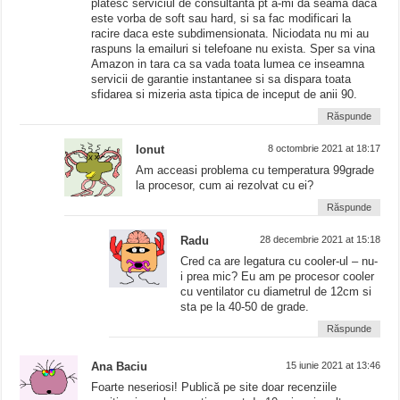
platesc serviciul de consultanta pt a-mi da seama daca
este vorba de soft sau hard, si sa fac modificari la
racire daca este subdimensionata. Niciodata nu mi au
raspuns la emailuri si telefoane nu exista. Sper sa vina
Amazon in tara ca sa vada toata lumea ce inseamna
servicii de garantie instantanee si sa dispara toata
sfidarea si mizeria asta tipica de inceput de anii 90.
Răspunde
Ionut
8 octombrie 2021 at 18:17
Am acceasi problema cu temperatura 99grade
la procesor, cum ai rezolvat cu ei?
Răspunde
Radu
28 decembrie 2021 at 15:18
Cred ca are legatura cu cooler-ul – nu-
i prea mic? Eu am pe procesor cooler
cu ventilator cu diametrul de 12cm si
sta pe la 40-50 de grade.
Răspunde
Ana Baciu
15 iunie 2021 at 13:46
Foarte neseriosi! Publică pe site doar recenziile