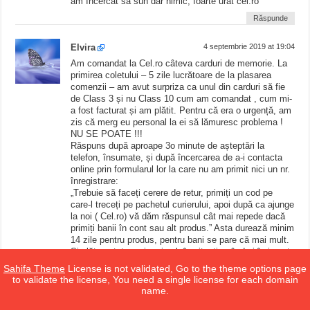
am încercat sa sun dar nimic, foarte urat cel.ro
Răspunde
Elvira
4 septembrie 2019 at 19:04
Am comandat la Cel.ro câteva carduri de memorie. La
primirea coletului – 5 zile lucrătoare de la plasarea
comenzii – am avut surpriza ca unul din carduri să fie
de Class 3 și nu Class 10 cum am comandat , cum mi-
a fost facturat și am plătit. Pentru că era o urgență, am
zis că merg eu personal la ei să lămuresc problema !
NU SE POATE !!!
Răspuns după aproape 3o minute de așteptări la
telefon, însumate, și după încercarea de a-i contacta
online prin formularul lor la care nu am primit nici un nr.
înregistrare:
„Trebuie să faceți cerere de retur, primiți un cod pe
care-l treceți pe pachetul curierului, apoi după ca ajunge
la noi ( Cel.ro) vă dăm răspunsul cât mai repede dacă
primiți banii în cont sau alt produs.” Asta durează minim
14 zile pentru produs, pentru bani se pare că mai mult.
Și plătesc tot eu și curierul, în situația când ei îmi sunt
datori mie și cu diferența de preț dintre cele două
Sahifa Theme
License is not validated, Go to the theme options page
carduri, comandat și primit. Bine că n-am luat un
to validate the license, You need a single license for each domain
televizor, ceva mai valoros că era urât.
name.
Păcat ! Acum voi cumpăra un card de la alții, fix din