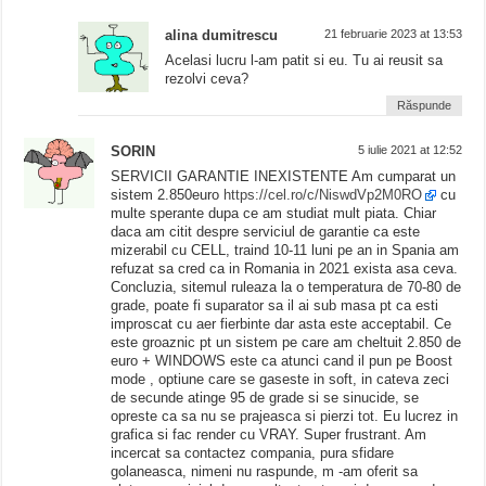
alina dumitrescu
21 februarie 2023 at 13:53
Acelasi lucru l-am patit si eu. Tu ai reusit sa
rezolvi ceva?
Răspunde
SORIN
5 iulie 2021 at 12:52
SERVICII GARANTIE INEXISTENTE Am cumparat un
sistem 2.850euro
https://cel.ro/c/NiswdVp2M0RO
cu
multe sperante dupa ce am studiat mult piata. Chiar
daca am citit despre serviciul de garantie ca este
mizerabil cu CELL, traind 10-11 luni pe an in Spania am
refuzat sa cred ca in Romania in 2021 exista asa ceva.
Concluzia, sitemul ruleaza la o temperatura de 70-80 de
grade, poate fi suparator sa il ai sub masa pt ca esti
improscat cu aer fierbinte dar asta este acceptabil. Ce
este groaznic pt un sistem pe care am cheltuit 2.850 de
euro + WINDOWS este ca atunci cand il pun pe Boost
mode , optiune care se gaseste in soft, in cateva zeci
de secunde atinge 95 de grade si se sinucide, se
opreste ca sa nu se prajeasca si pierzi tot. Eu lucrez in
grafica si fac render cu VRAY. Super frustrant. Am
incercat sa contactez compania, pura sfidare
golaneasca, nimeni nu raspunde, m -am oferit sa