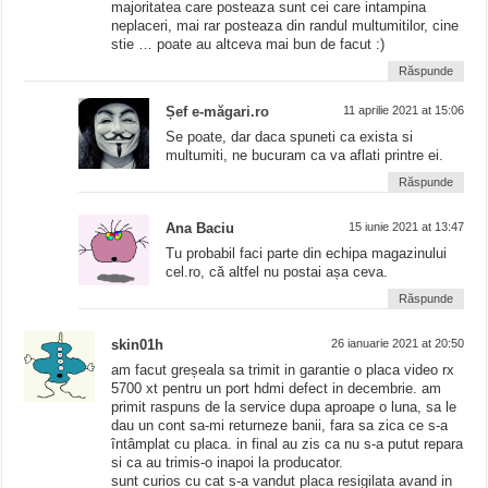
majoritatea care posteaza sunt cei care intampina
neplaceri, mai rar posteaza din randul multumitilor, cine
stie … poate au altceva mai bun de facut :)
Răspunde
Șef e-măgari.ro
11 aprilie 2021 at 15:06
Se poate, dar daca spuneti ca exista si
multumiti, ne bucuram ca va aflati printre ei.
Răspunde
Ana Baciu
15 iunie 2021 at 13:47
Tu probabil faci parte din echipa magazinului
cel.ro, că altfel nu postai așa ceva.
Răspunde
skin01h
26 ianuarie 2021 at 20:50
am facut greșeala sa trimit in garantie o placa video rx
5700 xt pentru un port hdmi defect in decembrie. am
primit raspuns de la service dupa aproape o luna, sa le
dau un cont sa-mi returneze banii, fara sa zica ce s-a
întâmplat cu placa. in final au zis ca nu s-a putut repara
si ca au trimis-o inapoi la producator.
sunt curios cu cat s-a vandut placa resigilata avand in