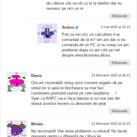
de câteva zile sa vb cu ei la telefon dar nu
reusesc pe nici un nr.
Răspunde
Andrei
5 mai 2020 at 15:14
Poti sa imi zici ce calculator ti-ai
comandat de la ei? Ieri am dat si eu
comanda de un PC si nu vreau sa am
probleme dupa ce am citit pe net
despre nemultumirea altora.
Răspunde
Denis
14 februarie 2020 at 09:21
Oricum mizerabilii sterg orice coment negativ de pe
siteul lor si apoi te blocheaza sa mai faci
comentarii,pastrand numai pe cele laudative…..!
Sper ca ANPC sa-si faca datoria si sa mai taie din
elanul acestor mizerii cu denumire de pirat
Răspunde
Mirela
12 februarie 2020 at 15:23
Nu recomand! Veți avea probleme cu returul! Nu faceți
greșeala pentru o diferență de câțiva lei.