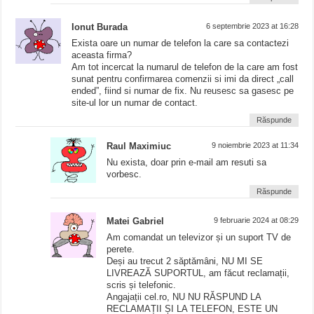
Ionut Burada
6 septembrie 2023 at 16:28
Exista oare un numar de telefon la care sa contactezi
aceasta firma?
Am tot incercat la numarul de telefon de la care am fost
sunat pentru confirmarea comenzii si imi da direct „call
ended”, fiind si numar de fix. Nu reusesc sa gasesc pe
site-ul lor un numar de contact.
Răspunde
Raul Maximiuc
9 noiembrie 2023 at 11:34
Nu exista, doar prin e-mail am resuti sa
vorbesc.
Răspunde
Matei Gabriel
9 februarie 2024 at 08:29
Am comandat un televizor și un suport TV de
perete.
Deși au trecut 2 săptămâni, NU MI SE
LIVREAZĂ SUPORTUL, am făcut reclamații,
scris și telefonic.
Angajații cel.ro, NU NU RĂSPUND LA
RECLAMAȚII ȘI LA TELEFON, ESTE UN