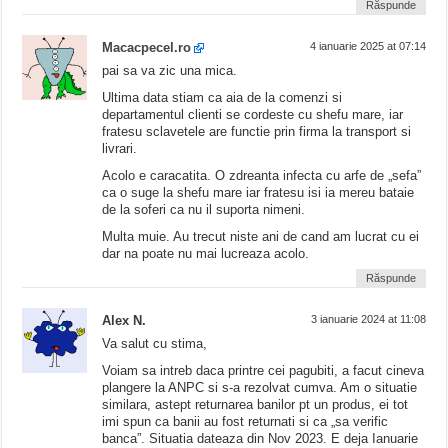
Răspunde
Macacpecel.ro
4 ianuarie 2025 at 07:14
pai sa va zic una mica.
Ultima data stiam ca aia de la comenzi si
departamentul clienti se cordeste cu shefu mare, iar
fratesu sclavetele are functie prin firma la transport si
livrari.
Acolo e caracatita. O zdreanta infecta cu arfe de „sefa”
ca o suge la shefu mare iar fratesu isi ia mereu bataie
de la soferi ca nu il suporta nimeni.
Multa muie. Au trecut niste ani de cand am lucrat cu ei
dar na poate nu mai lucreaza acolo.
Răspunde
Alex N.
3 ianuarie 2024 at 11:08
Va salut cu stima,
Voiam sa intreb daca printre cei pagubiti, a facut cineva
plangere la ANPC si s-a rezolvat cumva. Am o situatie
similara, astept returnarea banilor pt un produs, ei tot
imi spun ca banii au fost returnati si ca „sa verific
banca”. Situatia dateaza din Nov 2023. E deja Ianuarie