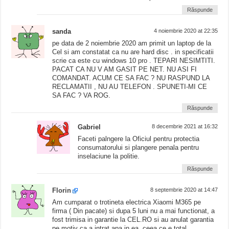
Răspunde
sanda
4 noiembrie 2020 at 22:35
pe data de 2 noiembrie 2020 am primit un laptop de la
Cel si am constatat ca nu are hard disc . in specificatii
scrie ca este cu windows 10 pro . TEPARI NESIMTITI.
PACAT CA NU V AM GASIT PE NET. NU ASI FI
COMANDAT. ACUM CE SA FAC ? NU RASPUND LA
RECLAMATII , NU AU TELEFON . SPUNETI-MI CE
SA FAC ? VA ROG.
Răspunde
Gabriel
8 decembrie 2021 at 16:32
Faceti palngere la Oficiul pentru protectia
consumatorului si plangere penala pentru
inselaciune la politie.
Răspunde
Florin
8 septembrie 2020 at 14:47
Am cumparat o trotineta electrica Xiaomi M365 pe
firma ( Din pacate) si dupa 5 luni nu a mai functionat, a
fost trimisa in garantie la CEL.RO si au anulat garantia
pe motiv ca a intrat apa in ea, ceea ce e total