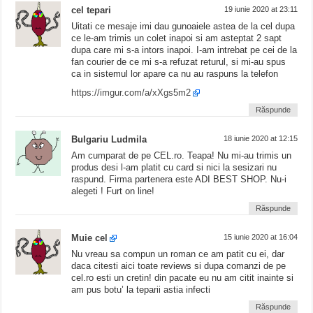
cel tepari
19 iunie 2020 at 23:11
Uitati ce mesaje imi dau gunoaiele astea de la cel dupa
ce le-am trimis un colet inapoi si am asteptat 2 sapt
dupa care mi s-a intors inapoi. I-am intrebat pe cei de la
fan courier de ce mi s-a refuzat returul, si mi-au spus
ca in sistemul lor apare ca nu au raspuns la telefon
https://imgur.com/a/xXgs5m2
Răspunde
Bulgariu Ludmila
18 iunie 2020 at 12:15
Am cumparat de pe CEL.ro. Teapa! Nu mi-au trimis un
produs desi l-am platit cu card si nici la sesizari nu
raspund. Firma partenera este ADI BEST SHOP. Nu-i
alegeti ! Furt on line!
Răspunde
Muie cel
15 iunie 2020 at 16:04
Nu vreau sa compun un roman ce am patit cu ei, dar
daca citesti aici toate reviews si dupa comanzi de pe
cel.ro esti un cretin! din pacate eu nu am citit inainte si
am pus botu’ la teparii astia infecti
Răspunde