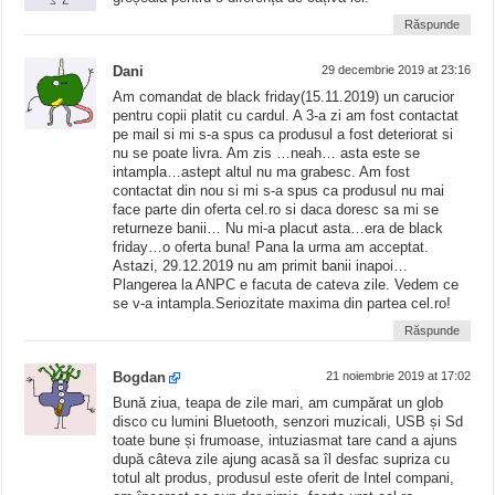
Răspunde
Dani
29 decembrie 2019 at 23:16
Am comandat de black friday(15.11.2019) un carucior
pentru copii platit cu cardul. A 3-a zi am fost contactat
pe mail si mi s-a spus ca produsul a fost deteriorat si
nu se poate livra. Am zis …neah… asta este se
intampla…astept altul nu ma grabesc. Am fost
contactat din nou si mi s-a spus ca produsul nu mai
face parte din oferta cel.ro si daca doresc sa mi se
returneze banii… Nu mi-a placut asta…era de black
friday…o oferta buna! Pana la urma am acceptat.
Astazi, 29.12.2019 nu am primit banii inapoi…
Plangerea la ANPC e facuta de cateva zile. Vedem ce
se v-a intampla.Seriozitate maxima din partea cel.ro!
Răspunde
Bogdan
21 noiembrie 2019 at 17:02
Bună ziua, teapa de zile mari, am cumpărat un glob
disco cu lumini Bluetooth, senzori muzicali, USB și Sd
toate bune și frumoase, intuziasmat tare cand a ajuns
după câteva zile ajung acasă sa îl desfac supriza cu
totul alt produs, produsul este oferit de Intel compani,