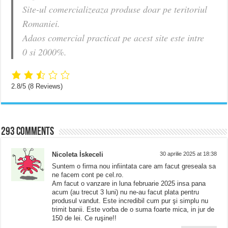
Site-ul comercializeaza produse doar pe teritoriul
Romaniei.
Adaos comercial practicat pe acest site este intre
0 si 2000%.
2.8/5
(8 Reviews)
293 comments
Nicoleta İskeceli
30 aprilie 2025 at 18:38
Suntem o firma nou infiintata care am facut greseala sa
ne facem cont pe cel.ro.
Am facut o vanzare in luna februarie 2025 insa pana
acum (au trecut 3 luni) nu ne-au facut plata pentru
produsul vandut. Este incredibil cum pur şi simplu nu
trimit banii. Este vorba de o suma foarte mica, in jur de
150 de lei. Ce ruşine!!