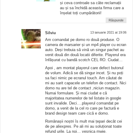
și ceva controale sa câte reclamații
au și sa închidă aceasta firma care a
înșelat toți cumpărătorii!
Răspunde
Silviu
13 ianuarie 2021 at 19:06
Am comandat pe domo ro două produse. O
camera de marsarier și un mp4 player cu ecran
auto. Deși trebuia să vină un singur pachet au
venit două din două locatii diferite. Playerul era
înfășurat cu bandă scotch CEL RO. Ciudat…
Apoi , am montat playerul care defect butonul
de volum. Adică se dă singur incet. Și nu poți
sa faci nimic pe ecranul touch. Am căutat de
mi au sarit capacele un telefon de contact. Nici
domo nu are tel de contact ,niciun magazin.
Numai formulare. Și mai ciudat e că
majoritatea numerelor de tel listate in google
sunt invalide. Deci….playerul comandat pe
domo, a venit de la cel ro care pe factură e
brand design team care cică e domo.
Românașii noștri îs mult mai țepari decât cei
de pe aliexpres. Pe ali mi au soluționat toate
refund urile. La noi… veșnica mwie.