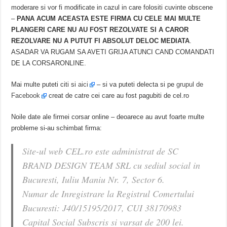
moderare si vor fi modificate in cazul in care folositi cuvinte obscene
–
PANA ACUM ACEASTA ESTE FIRMA CU CELE MAI MULTE
PLANGERI CARE NU AU FOST REZOLVATE SI A CAROR
REZOLVARE NU A PUTUT FI ABSOLUT DELOC MEDIATA
.
ASADAR VA RUGAM SA AVETI GRIJA ATUNCI CAND COMANDATI
DE LA CORSARONLINE.
Mai multe puteti citi si
aici
– si va puteti delecta si pe
grupul de
Facebook
creat de catre cei care au fost pagubiti de cel.ro
Noile date ale firmei corsar online – deoarece au avut foarte multe
probleme si-au schimbat firma:
Site-ul web CEL.ro este administrat de SC
BRAND DESIGN TEAM SRL cu sediul social in
Bucuresti, Iuliu Maniu Nr. 7, Sector 6.
Numar de Inregistrare la Registrul Comertului
Bucuresti: J40/15195/2017, CUI 38170983
Capital Social Subscris si varsat de 200 lei.