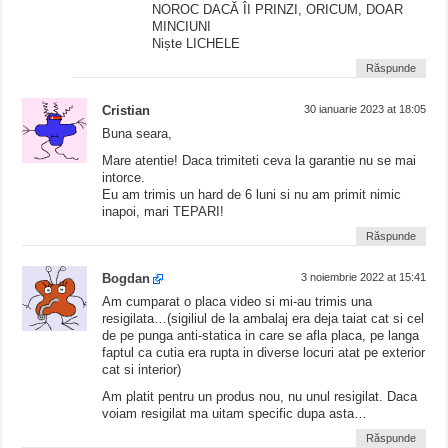
NOROC DACĂ ÎI PRINZI, ORICUM, DOAR
MINCIUNI
Niște LICHELE
Răspunde
Cristian
30 ianuarie 2023 at 18:05
Buna seara,
Mare atentie! Daca trimiteti ceva la garantie nu se mai
intorce.
Eu am trimis un hard de 6 luni si nu am primit nimic
inapoi, mari TEPARI!
Răspunde
Bogdan
3 noiembrie 2022 at 15:41
Am cumparat o placa video si mi-au trimis una
resigilata…(sigiliul de la ambalaj era deja taiat cat si cel
de pe punga anti-statica in care se afla placa, pe langa
faptul ca cutia era rupta in diverse locuri atat pe exterior
cat si interior)
Am platit pentru un produs nou, nu unul resigilat. Daca
voiam resigilat ma uitam specific dupa asta…
Răspunde