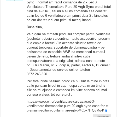
Sync , normal am facut comanda de 2 x Set 3
Ventilatoare Thermaltake Pure 20 Argb Sync pretul total
fiind de 423 lei , azi mi a ajuns comanda ssa constat
ca in loc de 6 venitlatoare am primit doar 2 , bineteles
ca am dat retur si am primi si mesaj inapoi .
Buna ziua,
Va rugam sa trimiteti produsul complet pentru verificare
(pachetul trebuie sa contina , toate accesoriile, precum
si o copie a facturii / in aceasta situatie taxele de
curierat trebuiesc suportate de dumneavoastra – pe
scrisoarea de expeditie-AWB sa mentionati numarul
cererii de retur, trebuie ambalat intr-o cutie
corespunzatoare,cea originala); adresa noastra este:
bd. Iuliu Maniu, nr. 7, corp A, parter, sector 6, Bucuresti
– Departamentul de service cel.ro. telefon
0372.245.320
Per total niste nesimiti noroc ca nu sint la mine in oras
ca le puneam biroul in cap , dupa ce ca m au tinut 5
zile sa mi ajunga o comanda imi vine altceva ssi mai
vor ssa platesc tot eu returul .
https://www.cel.ro/ventilatoare-carcasa/set-3-
ventilatoare-thermaltake-pure-20-argb-sync-case-fan-tt-
premium-edition-cu-iluminare-rgb-pMCoxNTQvMg-l/
Răspunde