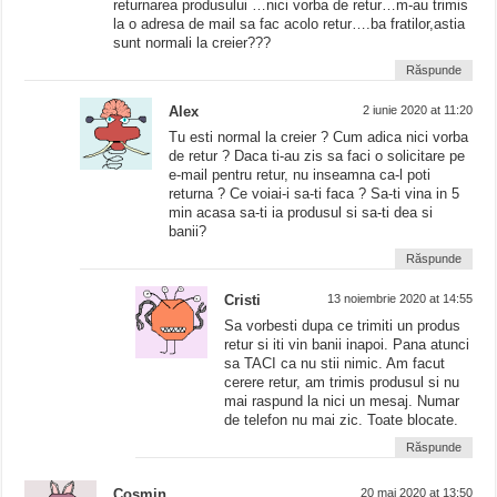
returnarea produsului …nici vorba de retur…m-au trimis
la o adresa de mail sa fac acolo retur….ba fratilor,astia
sunt normali la creier???
Răspunde
Alex
2 iunie 2020 at 11:20
Tu esti normal la creier ? Cum adica nici vorba
de retur ? Daca ti-au zis sa faci o solicitare pe
e-mail pentru retur, nu inseamna ca-l poti
returna ? Ce voiai-i sa-ti faca ? Sa-ti vina in 5
min acasa sa-ti ia produsul si sa-ti dea si
banii?
Răspunde
Cristi
13 noiembrie 2020 at 14:55
Sa vorbesti dupa ce trimiti un produs
retur si iti vin banii inapoi. Pana atunci
sa TACI ca nu stii nimic. Am facut
cerere retur, am trimis produsul si nu
mai raspund la nici un mesaj. Numar
de telefon nu mai zic. Toate blocate.
Răspunde
Cosmin
20 mai 2020 at 13:50