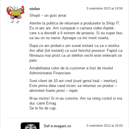
stefan
5 noiembrie 2013 at 19:58
Shopit – un gust amar.
Atentie la politica de returnare a produselor la Shop IT.
Eu m-am ars. Am cumparat o camera video Aiptek-
care s-a dovedit a fi extrem de proasta. Si eu super bou
sa iau un no name. Aproape ca imi merit soarta.
Dupa ce am probat-o am sunat instant ca sa o restitui.
Am aflat (tot instant) ca sunt fericitul posesor. Faptul ca
filmeaza mai prost ca un telefon vechi este irelevant se
pare.
Amabilitatea celor de la customer a fost de nivelul
Administratiei Financiare.
Sunt client de 10 ani cred (sunt genul loial – inertios).
Este prima data cand incerc sa returnez un produs –
altminteri foarte prost – repet.
M-au invins! Si m-au convins. Am sa sterg contul si ma
duc catre Emag.
Se le fie de cap.
Sef e-magari.ro
5 noiembrie 2013 at 20:03