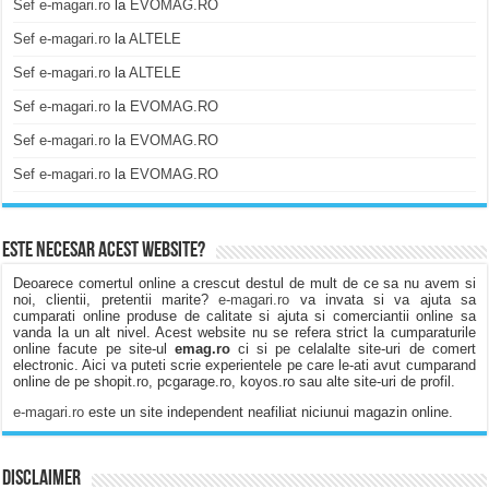
Sef e-magari.ro
la
EVOMAG.RO
Sef e-magari.ro
la
ALTELE
Sef e-magari.ro
la
ALTELE
Sef e-magari.ro
la
EVOMAG.RO
Sef e-magari.ro
la
EVOMAG.RO
Sef e-magari.ro
la
EVOMAG.RO
Este necesar acest website?
Deoarece comertul online a crescut destul de mult de ce sa nu avem si
noi, clientii, pretentii marite?
e-magari.ro
va invata si va ajuta sa
cumparati online produse de calitate si ajuta si comerciantii online sa
vanda la un alt nivel. Acest website nu se refera strict la cumparaturile
online facute pe site-ul
emag.ro
ci si pe celalalte site-uri de comert
electronic. Aici va puteti scrie experientele pe care le-ati avut cumparand
online de pe shopit.ro, pcgarage.ro, koyos.ro sau alte site-uri de profil.
e-magari.ro
este un site independent neafiliat niciunui magazin online.
Disclaimer